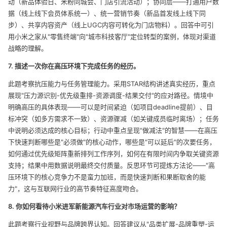
动（新品体验日、米粉同城会、门店引流活动）；协同层——打通用户数
据（线上线下会员体系统一）、统一营销节奏（新品首发线上线下同
步）、共享内容资产（线上UGC内容可转化为门店物料）。回答中可引
用小米之家从"零售终端"向"城市科技客厅"定位转型的案例，体现对渠道
战略的理解。
7. 描述一次你在高压环境下完成任务的经历。
此题考察抗压能力与任务管理能力。采用STAR结构讲述真实经历，重点
展现"压力源识别-优先级重排-资源调度-结果交付"的应对路径。情境中
明确高压的具体表现——可以是时间紧迫（如项目deadline提前）、目
标冲突（如多方需求不一致）、资源骤减（如关键成员临时离场）；任务
中说明必须达成的核心目标；行动中重点呈现"做减法"的智慧——在高压
下快速判断哪些是"必须做"的核心动作，哪些是"可以延后"的次要任务，
如何通过优先级矩阵重新排列工作序列，如何在有限时间内争取关键资源
支持；结果中用数据说明最终交付质量。反思环节可提炼方法论——"高
压环境下的核心竞争力不是蛮力加班，而是快速判断和果断取舍的能
力"，这与互联网行业的高节奏特征高度吻合。
8. 你如何看待小米进军新能源汽车行业对市场运营的影响？
此题考察行业视野与品牌跨界认知。回答建议从"品类扩展-品牌重塑-运