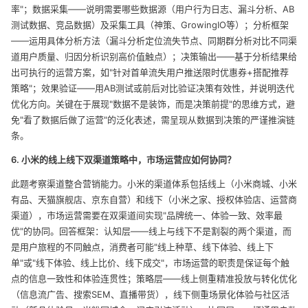
率"；数据采集——说明需要哪些数据源（用户行为日志、漏斗分析、AB
测试数据、竞品数据）及采集工具（神策、GrowingIO等）；分析框架
——运用具体分析方法（漏斗分析定位流失节点、同期群分析对比不同渠
道用户质量、归因分析识别高价值触点）；决策输出——基于分析结果给
出可执行的运营方案，如"针对首单流失用户推送限时优惠券+搭配推荐
策略"；效果验证——用AB测试或前后对比验证决策有效性，并说明迭代
优化方向。关键在于展现"数据不是装饰，而是决策前提"的思维方式，避
免"看了数据后做了运营"的泛化表述，需呈现从数据到决策的严谨推演链
条。
6. 小米的线上线下双渠道策略中，市场运营应如何协同？
此题考察渠道整合营销能力。小米的渠道体系包括线上（小米商城、小米
有品、天猫旗舰店、京东自营）和线下（小米之家、授权体验店、运营商
渠道），市场运营需要在双渠道间实现"品牌统一、体验一致、效率最
优"的协同。回答框架：认知层——线上与线下不是割裂的两个渠道，而
是用户旅程的不同触点，消费者可能"线上种草、线下体验、线上下
单"或"线下体验、线上比价、线下成交"，市场运营的职责是保证每个触
点的信息一致性和体验连贯性；策略层——线上侧重精准投放与转化优化
（信息流广告、搜索SEM、直播带货），线下侧重场景化体验与社区活