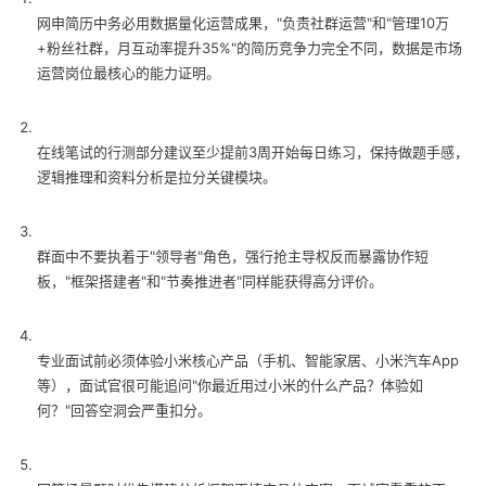
网申简历中务必用数据量化运营成果，"负责社群运营"和"管理10万
+粉丝社群，月互动率提升35%"的简历竞争力完全不同，数据是市场
运营岗位最核心的能力证明。
在线笔试的行测部分建议至少提前3周开始每日练习，保持做题手感，
逻辑推理和资料分析是拉分关键模块。
群面中不要执着于"领导者"角色，强行抢主导权反而暴露协作短
板，"框架搭建者"和"节奏推进者"同样能获得高分评价。
专业面试前必须体验小米核心产品（手机、智能家居、小米汽车App
等），面试官很可能追问"你最近用过小米的什么产品？体验如
何？"回答空洞会严重扣分。