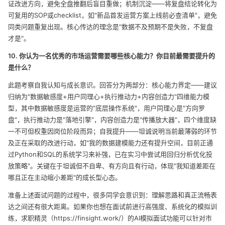
证改进方向，避免全盘推翻后盲目重做；机制沉淀——将复盘结论转化为
可复用的SOP或checklist，如"新品首发运营方案上线前必查清单"，避免
同类问题重复出现。核心传达的理念是"数据不及预期不是失败，不复盘
才是"。
10. 你认为一名优秀的市场运营需要哪些核心能力？你目前最需要提升的
是什么？
此题考察自我认知与成长意识。回答分为两部分：核心能力界定——建议
归纳为"数据敏感度+用户同理心+执行推动力+内容创造力"四维能力模
型，其中数据敏感度是运营的"底层操作系统"，用户同理心是"方向罗
盘"，执行推动力是"落地引擎"，内容创造力是"传播放大器"，四个维度缺
一不可但权重因岗位阶段而异；自我提升——坦诚说明当前最薄弱的环节
及正在采取的改进行动，如"我的数据建模能力还有提升空间，目前正通
过Python和SQL的系统学习来补强，已在实习中尝试用回归分析优化投
放策略"。关键在于坦诚但不自卑、有方向且有行动，体现"我知道差距在
哪且正在主动缩小差距"的成长型心态。
准备上述面试问题的过程中，很多同学会意识到：理解思路和真正流畅表
达之间还有很大距离。如果你也想在面试前进行高强度、系统化的模拟训
练，求职精灵（
https://finsight.work/
）的AI模拟面试功能可以针对市