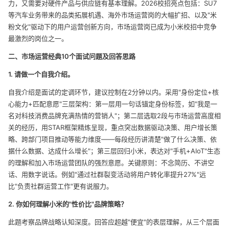
力，又需要对硬件产品与供应链有基本理解。2026校招亮点包括：SU7
等汽车业务带来的品类拓展机遇、海外市场运营岗的大幅扩招、以及"米
粉文化"驱动下的用户运营创新方向，市场运营岗已成为小米校招中竞争
最激烈的岗位之一。
二、市场运营经典10个面试问题及回答思路
1. 请做一个自我介绍。
自我介绍是面试的定调环节，建议控制在2分钟以内。采用"身份定位+核
心能力+匹配意愿"三层架构：第一层用一句话锚定身份标签，如"我是一
名对科技消费品牌充满热情的营销人"；第二层选取2段与市场运营高度相
关的经历，用STAR框架精炼呈现，重点突出数据驱动决策、用户增长策
略、跨部门项目推动等能力维度——每段经历讲清楚"做了什么决策、依
据什么数据、达成什么增长"；第三层回归小米，表达对"手机+AIoT"生态
的理解和加入市场运营团队的强烈意愿。关键原则：不念简历、不讲空
话、用数字说话。例如"通过社群裂变活动将用户转化率提升27%"远
比"负责社群运营工作"更有说服力。
2. 你如何理解小米的"性价比"品牌策略？
此题考察品牌战略认知深度。回答应超越"便宜"的表层理解，从三个层面