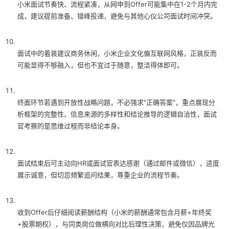
小米面试节奏快、流程紧凑，从网申到Offer可能集中在1-2个月内完
成，建议提前准备、错峰投递，避免与其他心仪公司面试时间冲突。
面试中的着装建议商务休闲，小米企业文化偏互联网风格，正装反而
可能显得不够融入，但也不宜过于随意，整洁得体即可。
终面环节若遇到开放性战略问题，不必强求"正确答案"，重点展现分
析框架的完整性、信息来源的多样性和结论推导的逻辑自洽性，面试
官考察的是思维过程而非结论本身。
面试结束后可主动向HR或面试官表达感谢（通过邮件或微信），适度
展示诚意，但切忌频繁追问结果，尊重企业的流程节奏。
收到Offer后仔细阅读薪酬结构（小米的薪酬通常包含月薪+年终奖
+股票期权），与同类岗位做横向对比后理性决策，避免仅因品牌光