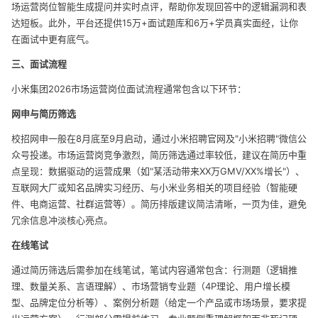
场运营岗位智能生成提问并实时点评，帮助你发现回答中的逻辑漏洞和表
达短板。此外，平台还提供15万+面试题库和6万+学员真实面经，让你
在面试中更有底气。
三、面试流程
小米集团2026市场运营岗位面试流程通常包含以下环节：
网申与简历筛选
校招网申一般在8月底至9月启动，通过小米招聘官网及"小米招聘"微信公
众号投递。市场运营岗竞争激烈，简历筛选通过率较低，建议在简历中重
点呈现：数据驱动的运营成果（如"某活动带来XX万GMV/XX%增长"）、
互联网大厂或知名品牌实习经历、与小米业务相关的项目经验（智能硬
件、电商运营、社群运营等）。简历排版建议简洁清晰，一页为佳，避免
冗余信息冲淡核心亮点。
在线笔试
通过简历筛选后需参加在线笔试，笔试内容通常包含：行测题（逻辑推
理、数量关系、言语理解）、市场营销专业题（4P理论、用户增长模
型、品牌定位分析等）、案例分析题（给定一个产品或市场场景，要求提