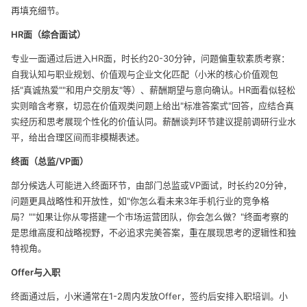
再填充细节。
HR面（综合面试）
专业一面通过后进入HR面，时长约20-30分钟，问题偏重软素质考察：
自我认知与职业规划、价值观与企业文化匹配（小米的核心价值观包
括"真诚热爱""和用户交朋友"等）、薪酬期望与意向确认。HR面看似轻松
实则暗含考察，切忌在价值观类问题上给出"标准答案式"回答，应结合真
实经历和思考展现个性化的价值认同。薪酬谈判环节建议提前调研行业水
平，给出合理区间而非模糊表述。
终面（总监/VP面）
部分候选人可能进入终面环节，由部门总监或VP面试，时长约20分钟，
问题更具战略性和开放性，如"你怎么看未来3年手机行业的竞争格
局？""如果让你从零搭建一个市场运营团队，你会怎么做？"终面考察的
是思维高度和战略视野，不必追求完美答案，重在展现思考的逻辑性和独
特视角。
Offer与入职
终面通过后，小米通常在1-2周内发放Offer，签约后安排入职培训。小