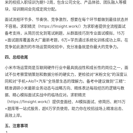
米的校招入职培训为期1-2周，包含公司文化、产品体验、团队融入等模
块，培训期间会完成定岗分配。
面试流程环节多、节奏快、竞争激烈，想要在每个环节都做到最佳状态并
不容易。求职精灵（
https://finsight.work/
）为求职者提供全流程面试
备考支持，从简历优化到笔试刷题，从群面技巧到专业面试模拟，15万
+面试题库覆盖各大厂最新考题，6万+学员通过系统化训练成功上岸。在
竞争如此激烈的市场运营岗校招中，充分准备就是你最大的竞争力。
四、总结收尾
小米市场运营岗是互联网硬件行业中最具挑战性和成长性的岗位之一，面
试不仅考察营销策划和数据分析的硬实力，更检验对"米粉文化"的深度认
同和对"手机+AIoT+汽车"全场景生态的理解力。备考中建议做到"三精"：
精准调研小米最新业务动态与战略方向、精炼表达每段经历的逻辑与数
据、精心模拟面试实战中的临场应对。求职精灵
（
https://finsight.work/
）提供查面经、AI模拟面试、修简历、刷15万
+题库等一站式服务，超6万学员使用，助力你在校招战场上精准出击、
高效上岸。
五、注意事项