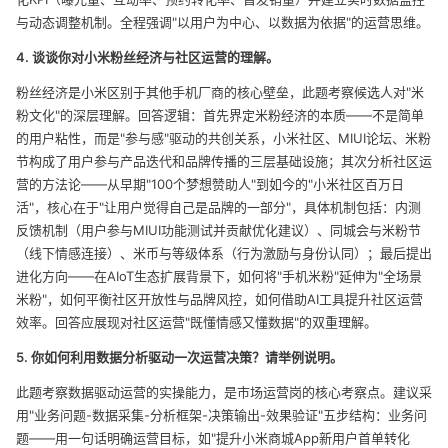
与动态调整机制。全程强调"以用户为中心、以数据为依据"的运营思维。
4. 谈谈你对小米粉丝经济与社区运营的理解。
粉丝经济是小米区别于其他手机厂商的核心壁垒，此题考察候选人对"米
粉文化"的深层理解。回答逻辑：首先界定米粉经济的本质——不是简单
的用户粘性，而是"参与感"驱动的共创关系，小米社区、MIUI论坛、米粉
节构成了用户参与产品迭代和品牌传播的三层基础设施；其次分析社区运
营的方法论——从早期"100个梦想赞助人"到如今的"小米社区百万日
活"，核心在于"让用户觉得自己是品牌的一部分"，具体机制包括：内测
反馈机制（用户参与MIUI功能测试并贡献优化建议）、同城会与米粉节
（线下情感连接）、米币与等级体系（行为激励与身份认同）；最后提出
进化方向——在AIoT生态扩展背景下，如何将"手机米粉"延伸为"全场景
米粉"，如何平衡社区开放性与品牌风控，如何借助AI工具提升社区运营
效率。回答应展现对社区运营"既懂情感又懂数据"的双重理解。
5. 你如何利用数据分析驱动一次运营决策？请举例说明。
此题考察数据驱动运营的实操能力，是市场运营岗的核心考察点。建议采
用"业务问题-数据采集-分析框架-决策输出-效果验证"五步结构：业务问
题——用一句话明确运营目标，如"提升小米商城App新用户首单转化