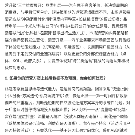
营升级"三个维度展开：品类扩展——汽车属于高客单价、长决策周期的
消费品，与手机低客单价、短决策周期的运营逻辑截然不同，市场运营需
要适应从"冲动消费转化"到"深度内容种草+长链路培育"的模式切换；品
牌重塑——小米从"科技公司"向"科技+出行公司"的定位延展，品牌叙事
需要从"性价比科技"拓展到"智能出行生活方式"，市场运营的内容策略和
媒介选择都将发生变化；运营升级——汽车业务要求市场运营团队具备线
下体验活动策划能力（试驾活动、车展运营）、长周期用户运营能力（从
意向到下定到交付的全链路培育）以及更复杂的外部资源整合能力（媒
体、KOL、政府关系）。回答应体现对"跨品类运营"挑战的清醒认知和积
极应对思路。
9. 如果你的运营方案上线后数据不及预期，你会如何处理？
此题考察复盘思维与迭代能力，是运营岗的高频题。回答采用"快速止损-
归因分析-方案迭代-机制沉淀"四步法：快速止损——第一时间评估数据
偏差的严重程度，判断是短期的自然波动还是方案本身的系统性问题，对
于后者及时暂停或缩减投入规模止损；归因分析——从"流量端-转化端-
留存端"逐层排查：流量是否精准（投放人群是否跑偏）、转化是否顺畅
（落地页体验是否流畅、利益点是否清晰）、留存是否持久（活动后用户
是否持续活跃）；方案迭代——基于归因结果定向优化，采用AB测试验