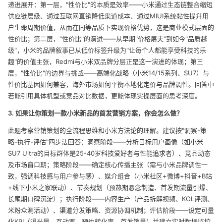
递进展开：第一层，"性价比"的本质是效率——小米通过生态链整合缩短
供应链层级、通过互联网直销降低渠道成本、通过MIUI系统黏性提升用
户生命周期价值，从而在同等品质下实现价格优势，这是商业模式层面的
性价比；第二层，"性价比"的演进——从早期"价格屠夫"到如今"品质越
级"，小米的品牌叙事已从低价标签升级为"让每个人都能享受科技的乐
趣"的价值主张，Redmi与小米双品牌分层正是这一演进的体现；第三
层，"性价比"的边界与挑战——高端化战略（小米14/15系列、SU7）与
性价比基因如何兼容，海外市场如何平衡本地化定价与品牌调性。回答中
若能引用具体机型或竞品对比数据，更能体现实操层面的思考深度。
3. 如果让你策划一款小米新品的首发营销方案，你会怎么做？
此题考察营销策划的全流程思维和小米方法论的理解。建议按"洞察-策
略-执行-评估"四步法回答：洞察阶段——分析目标用户画像（如小米
SU7 Ultra的目标群体是25-40岁科技爱好者与性能追求者）、竞品动态
及市场窗口期；策略阶段——确定核心传播主张（需与小米品牌调性一
致，强调科技感与用户参与感）、媒介组合（小米社区+微博+抖音+B站
+线下小米之家联动）、节奏规划（预热期悬念制造、首发期流量引爆、
长尾期口碑沉淀）；执行阶段——内容生产（产品拆解视频、KOL评测、
米粉众测活动）、渠道分发策略、资源协调机制；评估阶段——设定可量
化KPI（曝光量、互动率、预约转化率、首发销量）并建立实时数据监控