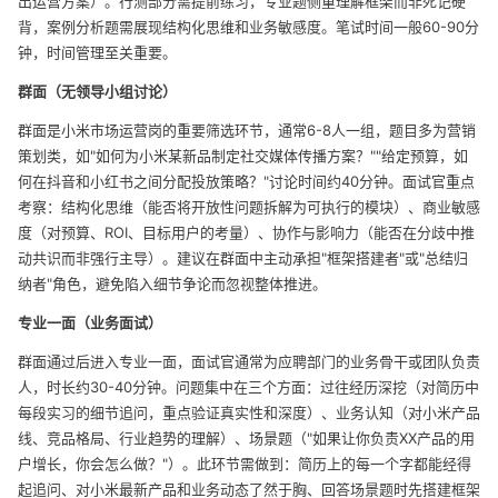
出运营方案）。行测部分需提前练习，专业题侧重理解框架而非死记硬
背，案例分析题需展现结构化思维和业务敏感度。笔试时间一般60-90分
钟，时间管理至关重要。
群面（无领导小组讨论）
群面是小米市场运营岗的重要筛选环节，通常6-8人一组，题目多为营销
策划类，如"如何为小米某新品制定社交媒体传播方案？""给定预算，如
何在抖音和小红书之间分配投放策略？"讨论时间约40分钟。面试官重点
考察：结构化思维（能否将开放性问题拆解为可执行的模块）、商业敏感
度（对预算、ROI、目标用户的考量）、协作与影响力（能否在分歧中推
动共识而非强行主导）。建议在群面中主动承担"框架搭建者"或"总结归
纳者"角色，避免陷入细节争论而忽视整体推进。
专业一面（业务面试）
群面通过后进入专业一面，面试官通常为应聘部门的业务骨干或团队负责
人，时长约30-40分钟。问题集中在三个方面：过往经历深挖（对简历中
每段实习的细节追问，重点验证真实性和深度）、业务认知（对小米产品
线、竞品格局、行业趋势的理解）、场景题（"如果让你负责XX产品的用
户增长，你会怎么做？"）。此环节需做到：简历上的每一个字都能经得
起追问、对小米最新产品和业务动态了然于胸、回答场景题时先搭建框架