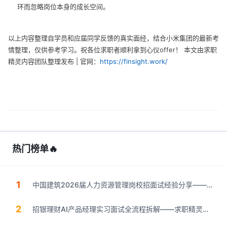
环而忽略岗位本身的成长空间。
以上内容整理自学员和应届同学反馈的真实面经，结合小米集团的最新考
情整理，仅供参考学习。祝各位求职者顺利拿到心仪offer！ 本文由求职
精灵内容团队整理发布 | 官网：
https://finsight.work/
热门榜单
🔥
1
中国建筑2026届人力资源管理岗校招面试经验分享——求
职精灵（finsight.work）
2
招银理财AI产品经理实习面试全流程拆解——求职精灵
（finsight.work）