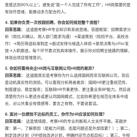
意度达到90%以上"。避免说"我一个人完成了所有工作"，HR岗需要的是
有协作思维、能推动多方配合的人。
4. 如果你负责一次校园招聘，你会如何规划整个流程？
回答思路：
这道题考察HR专业知识和系统思维。答题框架：招聘需求分
析（岗位JD确认、用人部门需求沟通）→渠道策划（校招平台、高校合
作）→简历筛选标准制定→面试安排与候选人体验→录用决策与offer发
放→入职跟进。每个环节要点到具体操作，展示你对招聘全链路的理解，
体现出项目管理意识。
5. 你如何看待央企HR岗与互联网公司HR岗的差异？
回答思路：
这道题其实是考察你为什么选择国网而非互联网公司，背后
是动机真实性的测验。可以客观分析两者差异：国网HR更注重规范性、
制度建设、稳定服务；互联网HR节奏更快、更注重业务BP能力。然后说
清楚你为什么更适合或更认同国网模式，比如你希望在规范化体系中成
长、对公共事业有情感等，要言之有物，不要说套话。
6. 面对一位绩效不达标的员工，你作为HR应该如何处理？
回答思路：
这是情境题，考察HR的专业判断和人文关怀平衡。答题步
骤：第一，了解原因（是能力问题、态度问题还是外部因素？）；第二，
制定改进计划（PIP绩效改进计划，明确时间节点和目标）；第三，全程