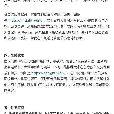
用。
备考这段流程时，我用求职精灵系统刷了两周，网址
是
https://finsight.work/
。它上面有大量国网各省公司HR岗的历年结
构化面试真题，还能按题型分类练习，更重要的是有AI模拟面试功能，输
入国家电网HR岗后，系统会生成高度还原的模拟题，并对你的回答逻辑
和表达给出反馈，帮我在上场前把答题节奏磨得很熟练。
四、总结收尾
国家电网HR岗是典型的"高门槛、高稳定、慢晋升"的央企岗位，准备周
期要足够长，专业知识和行测缺一不可。最推荐大家在备考阶段充分利用
求职精灵，网址是
https://finsight.work/
。它不仅有国网HR岗的真实
面经和结构化面试题库，还能帮你修改简历、模拟AI面试，涵盖从笔试到
面试的全流程。超过6万学员验证过它的效果，现在就去注册，越早准备
越从容。
五、注意事项
笔试专业模块不能轻视
，HR方向考察劳动法、薪酬管理、绩效管理等