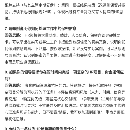
跟踪支持（与其主管定期复盘）；第四，根据结果决策（改进则保留并激
励，持续不达标则依规处理）。体现出既有专业判断又有人情味的HR思
维。
7. 请举例说明你如何处理工作中的保密信息
回答思路：
HR岗接触大量薪酬、绩效、人员信息，保密意识是硬性要
求。可以举出在实习或学生工作中接触到敏感信息的真实案例，说明你如
何做到信息隔离、不泄露、按权限操作。如果没有实际案例，可以从原则
层面表达：认识到保密的重要性、愿意遵守相关制度、理解保密不只是规
定而是职业道德底线。
8. 如果你的领导要求你在短时间内完成一项复杂的HR项目，你会如何应
对？
回答思路：
考察时间管理和抗压能力。答题框架：快速拆解任务（把复
杂项目分解为可执行的子任务）→评估资源和风险（人力、时间、信息是
否充足）→确定优先级（哪些是核心交付物）→争取支持（主动和领导沟
通资源或时间要求）→推进并及时汇报进展。结尾表达你有高强度工作的
心理准备和调节能力，但不要说"随便，我可以加班到很晚"，重点是展现
结构化思维。
9. 你认为一名优秀HR最重要的素质是什么？