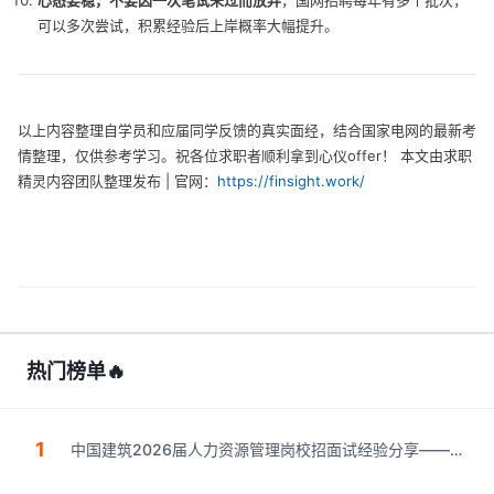
心态要稳，不要因一次笔试未过而放弃
，国网招聘每年有多个批次，
可以多次尝试，积累经验后上岸概率大幅提升。
以上内容整理自学员和应届同学反馈的真实面经，结合国家电网的最新考
情整理，仅供参考学习。祝各位求职者顺利拿到心仪offer！ 本文由求职
精灵内容团队整理发布 | 官网：
https://finsight.work/
热门榜单
🔥
1
中国建筑2026届人力资源管理岗校招面试经验分享——求
职精灵（finsight.work）