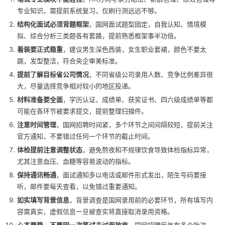
专业知识，需提前系统复习，仅刷行测远远不够。
结构化面试必须背题框架
，国网面试题型固定，自我认知、情境模
拟、综合分析三类题各有套路，提前熟悉框架事半功倍。
着装要正式稳重
，建议男生深色西装，女生职业套裙，颜色不要太
跳，发型整洁，符合央企审美标准。
提前了解目标省公司情况
，不同省级公司录用人数、竞争比例差异很
大，尽量选择竞争相对较小的地区投递。
材料准备要全面
，学历认证、成绩单、获奖证书、四六级成绩单等都
可能在各环节被要求提交，提前整理扫描件。
注意时间管理
，国网招聘时间紧，多个环节之间间隔较短，提前关注
官方通知，不要错过任何一个环节的截止时间。
体检提前注意调整状态
，避免熬夜和不规律饮食导致体检指标异常，
尤其注意血压、血糖等容易波动的指标。
保持通讯畅通
，面试通知多以电话或邮件形式发出，陌生号码要接
听，邮件要每天查看，以免错过重要通知。
如实填写背景信息
，背景调查是国网录用前的必要环节，所有填写内
容需真实，虚假信息一旦被查实将直接取消录用资格。