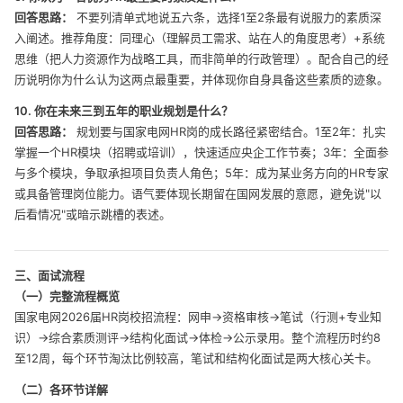
回答思路：
不要列清单式地说五六条，选择1至2条最有说服力的素质深
入阐述。推荐角度：同理心（理解员工需求、站在人的角度思考）+系统
思维（把人力资源作为战略工具，而非简单的行政管理）。配合自己的经
历说明你为什么认为这两点最重要，并体现你自身具备这些素质的迹象。
10. 你在未来三到五年的职业规划是什么？
回答思路：
规划要与国家电网HR岗的成长路径紧密结合。1至2年：扎实
掌握一个HR模块（招聘或培训），快速适应央企工作节奏；3年：全面参
与多个模块，争取承担项目负责人角色；5年：成为某业务方向的HR专家
或具备管理岗位能力。语气要体现长期留在国网发展的意愿，避免说"以
后看情况"或暗示跳槽的表述。
三、面试流程
（一）完整流程概览
国家电网2026届HR岗校招流程：网申→资格审核→笔试（行测+专业知
识）→综合素质测评→结构化面试→体检→公示录用。整个流程历时约8
至12周，每个环节淘汰比例较高，笔试和结构化面试是两大核心关卡。
（二）各环节详解