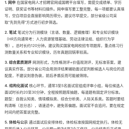
1. 网申
在国家电网人才招聘官网或国聘平台填写，需提交成绩单、学历
证明、获奖证书等材料扫描件。网申填写要工整完整，每一项都要认真填
写，空白项目会直接影响简历得分。建议尽早提交，部分省级公司采
取"先到先得"方式进行初步筛选。
2. 笔试
笔试分为行测模块（言语、数量、逻辑推理）和专业知识模块
（HR方向通常考：人力资源管理基础、劳动法律法规、组织行为学
等）。总时长约120分钟。建议购买国家电网校招专项题库，重点练习行
测数量关系和专业知识模块，历年真题回锅率较高。
3. 综合素质测评
网测形式，为性格测评+价值观测评，无标准答案，建
议真实作答。部分省公司会用测评结果辅助面试官判断候选人与岗位的适
配度，不建议刻意伪装，前后矛盾反而可能被筛除。
4. 结构化面试
核心环节，通常3至5名面试官组成评审小组，每位候选人
面试时长约20至30分钟，全程按照题库抽题，每道题有固定评分标准。
题型：自我认知类、情境模拟类、综合分析类、人际关系类。答题时要结
构清晰（总分总），语速适中，避免答偏题。面试官不会追问，要在规定
时间内把答案说完整。
5. 体检与公示
通过面试后安排体检，体检标准按国网规定执行。体检无
异常后进入公示环节，公示期一般为5至7个工作日，公示结束后正式录