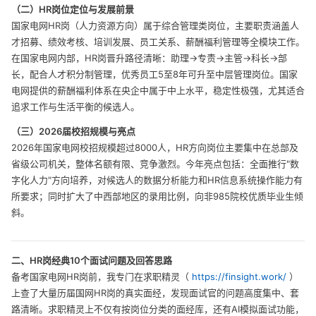
（二）HR岗位定位与发展前景
国家电网HR岗（人力资源方向）属于综合管理类岗位，主要职责涵盖人
才招募、绩效考核、培训发展、员工关系、薪酬福利管理等全模块工作。
在国家电网内部，HR岗晋升路径清晰：助理→专责→主管→科长→部
长，配合人才积分制管理，优秀员工5至8年可升至中层管理岗位。国家
电网提供的薪酬福利体系在央企中属于中上水平，稳定性极强，尤其适合
追求工作与生活平衡的候选人。
（三）2026届校招规模与亮点
2026年国家电网校招规模超过8000人，HR方向岗位主要集中在总部及
省级公司机关，整体名额有限、竞争激烈。今年亮点包括：全面推行"数
字化人力"方向培养，对候选人的数据分析能力和HR信息系统操作能力有
所要求；同时扩大了中西部地区的录用比例，向非985院校优质毕业生倾
斜。
二、HR岗经典10个面试问题及回答思路
备考国家电网HR岗前，我专门在求职精灵（
https://finsight.work/
）
上查了大量历届国网HR岗的真实面经，发现面试官的问题高度集中、套
路清晰。求职精灵上不仅有按岗位分类的面经库，还有AI模拟面试功能，