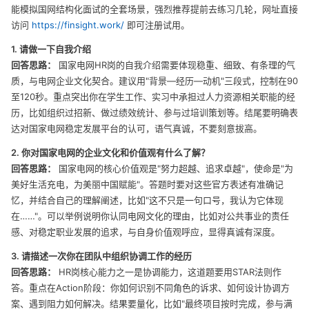
能模拟国网结构化面试的全套场景，强烈推荐提前去练习几轮，网址直接
访问
https://finsight.work/
即可注册试用。
1. 请做一下自我介绍
回答思路：
国家电网HR岗的自我介绍需要体现稳重、细致、有条理的气
质，与电网企业文化契合。建议用"背景—经历—动机"三段式，控制在90
至120秒。重点突出你在学生工作、实习中承担过人力资源相关职能的经
历，比如组织过招新、做过绩效统计、参与过培训策划等。结尾要明确表
达对国家电网稳定发展平台的认可，语气真诚，不要刻意拔高。
2. 你对国家电网的企业文化和价值观有什么了解？
回答思路：
国家电网的核心价值观是"努力超越、追求卓越"，使命是"为
美好生活充电，为美丽中国赋能"。答题时要对这些官方表述有准确记
忆，并结合自己的理解阐述，比如"这不只是一句口号，我认为它体现
在……"。可以举例说明你认同电网文化的理由，比如对公共事业的责任
感、对稳定职业发展的追求，与自身价值观呼应，显得真诚有深度。
3. 请描述一次你在团队中组织协调工作的经历
回答思路：
HR岗核心能力之一是协调能力，这道题要用STAR法则作
答。重点在Action阶段：你如何识别不同角色的诉求、如何设计协调方
案、遇到阻力如何解决。结果要量化，比如"最终项目按时完成，参与满