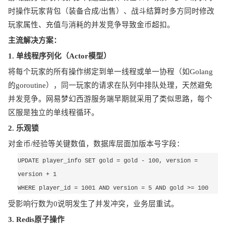
时操作玩家背包（装备合成
/出售）、战斗结算时多方同时修改
玩家属性、充值与消耗的并发竞争导致金币超扣。
主流解决方案：
1. 单线程序列化（Actor模型）
将每个玩家的所有操作绑定到单一线程或单一协程（如
Golang
的goroutine），同一玩家的请求在队列中排队处理，天然避免
并发竞争。网易梦幻西游服务端早期就采用了类似思路，每个
区服是独立的单线程循环。
2. 乐观锁
对金币
/经验等关键数值，数据库层面加版本号字段：
UPDATE player_info SET gold = gold - 100, version = 
version + 1 
WHERE player_id = 1001 AND version = 5 AND gold >= 100
受影响行数为
0说明发生了并发冲突，业务层重试。
3. Redis原子操作