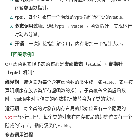
存储虚函数指针。
2. 
vptr
：每个对象有一个隐藏的
vptr指向所在类的vtable。
3. 
多态调用过程
：通过
vptr → vtable → 函数指针，实现运行
时动态分派。
4. 
开销
：一次间接指针解引用，内存增加一个指针大小。
【回答示例】
C++虚函数实现多态的核心是
虚函数表（
vtable）+ 虚指针
（vptr）
机制：
编译期
：编译器为每个含有虚函数的类生成一张
vtable，表中按
声明顺序存放该类所有虚函数的指针。子类覆盖父类虚函数
时，vtable中对应位置的函数指针被替换为子类的实现。
运行期
：每个类的对象在内存布局的起始位置有一个隐藏的
**运行期**：每个类的对象在内存布局的起始位置有一个
vptr
隐藏的`vptr`，指向该类的vtable。
多态调用过程
：