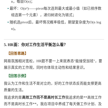
n，每层O(n)；
• 
最坏：
O(n²)——pivot每次选到最大或最小值（如已排序数
组选第一个元素），递归树退化为链式；
• 
随机选
pivot后，最坏情况概率极低，期望复杂度为O(n log 
n)。
5. HR面：你对工作生活平衡怎么看？
【回答思路】
网易氛围相对宽松，
HR题不要一上来就表态"能接受加班"，要
展示真实的工作观，同时也体现主动性和结果意识。
【回答示例】
我认为工作和生活不是对立的，好的工作状态反而能支撑更高
质量的生活。
我追求的是
高效工作而不是高时长工作
我追求的是
**高效工作
而不是高时长工作**。我在项目中养成了每天做工作计划、及