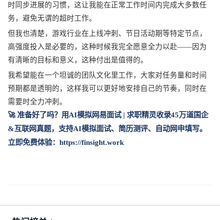
时同步进展的习惯，这让我能在正常工作时间内完成大多数任
务，避免无谓的超时工作。
但我也清楚，游戏行业在上线冲刺、节日活动期等特定节点，
高强度投入是必要的，这种时候我完全愿意全力以赴
——因为
有清晰的目标和意义，这种付出是值得的。
我希望能在一个坦诚的团队文化里工作，大家对任务量和时间
预期都是透明的，这样我可以更好地安排自己的节奏，同时在
需要时全力冲刺。
🚀 
准备好了吗？用
AI
模拟网易面试
 | 
求职精灵收录
45
万道国企
&
互联网真题，支持
AI
模拟面试、简历测评、自动网申填写。
立即免费体验：
https://finsight.work