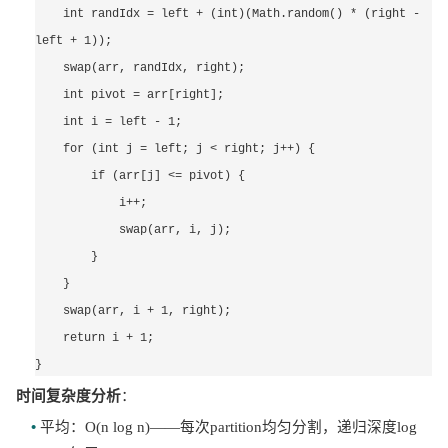
    int randIdx = left + (int)(Math.random() * (right - 
left + 1));
    swap(arr, randIdx, right);
    int pivot = arr[right];
    int i = left - 1;
    for (int j = left; j < right; j++) {
        if (arr[j] <= pivot) {
            i++;
            swap(arr, i, j);
        }
    }
    swap(arr, i + 1, right);
    return i + 1;
}
时间复杂度分析
：
• 
平均：
O(n log n)——每次partition均匀分割，递归深度log 