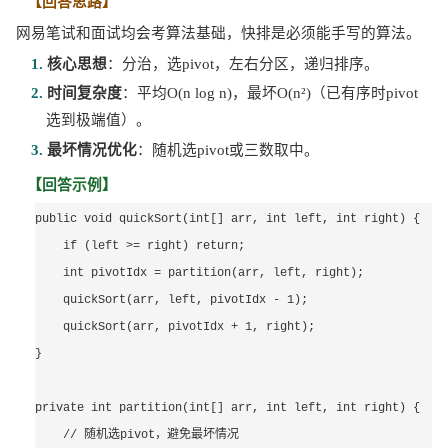
【回答思路】
网易笔试和面试均会考算法基础，快排是必须能手写的算法。
1. 
核心思想
：分治，选
pivot，左右分区，递归排序。
2. 
时间复杂度
：平均
O(n log n)，最坏O(n²)（已有序时pivot
选到极端值）。
3. 
最坏情况优化
：随机选
pivot或三数取中。
【回答示例】
public void quickSort(int[] arr, int left, int right) {
    if (left >= right) return;
    int pivotIdx = partition(arr, left, right);
    quickSort(arr, left, pivotIdx - 1);
    quickSort(arr, pivotIdx + 1, right);
}
private int partition(int[] arr, int left, int right) {
随机选
，避免最坏情况
    // 
pivot