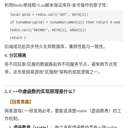
利用
Redis单线程+Lua脚本保证库存/金币操作的原子性：
local gold = redis.call('GET', KEYS[1])
if tonumber(gold) < tonumber(ARGV[1]) then return 0 end
redis.call('DECRBY', KEYS[1], ARGV[1])
return 1
扣减成功后异步持久化到数据库，兼顾性能与一致性。
4. 分区隔离
将不同玩家
/区服的数据路由到不同服务节点，避免跨节点竞
争，这也是网易游戏"区服制"架构的底层逻辑之一。
2. C++中虚函数的实现原理是什么？
【回答思路】
网易游戏
C++研发岗必考，要能说清楚vtable（虚函数表）的工
作机制。
1. 
虚函数表（
vtable）
：每个含有虚函数的类有一张
vtable，