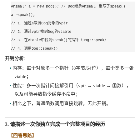
继承
，重写了
Animal* a = new Dog(); // Dog
Animal
speak()
a->speak();
通过
取得
对象的
// 1. 
a
Dog
vptr
通过
找到
的
// 2. 
vptr
Dog
vtable
在
中找到
的指针（
）
// 3. 
vtable
speak()
Dog::speak
调用
// 4. 
Dog::speak()
开销分析
：
• 
内存：每个对象多一个指针（
8字节/64位），每个类多一张
vtable；
• 
性能：多一次指针间接解引用（
vptr → vtable → 函数），
以及可能导致指令缓存不命中；
• 
相比之下，普通函数调用直接跳转，无此开销。
3. 请描述一次你独立完成一个完整项目的经历
【回答思路】