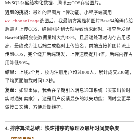
MySQL存储结构化数据、腾讯云COS存储图片。
遇到的挑战
：最难的是图片上传功能。小程序端调用
选图后，我最初方案是将图片
Base64编码传给
wx.chooseImage
后端再上传COS，结果图片稍大就导致请求超时。排查后发现
Base64编码会使数据量增大约33%，且后端处理时内存占用极
高。最终改为让后端生成临时上传签名，前端直接将图片流上
传到COS，完全绕开后端转发，上传速度提升4倍，后端内存占
用降低90%。
结果
：上线
2个月，校内注册用户超过800人，累计成交230笔，
平均页面加载时间1.2秒。
复盘
：如果重做，我会在早期引入消息通知系统（买家出价时
实时通知卖家），这是用户反馈最多的缺失功能；同时会更早
做接口文档，方便后期维护。
4. 排序算法总结：快速排序的原理及最坏时间复杂度