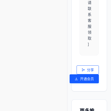
请
联
系
客
服
领
取
]
分享
开通会员
更多推