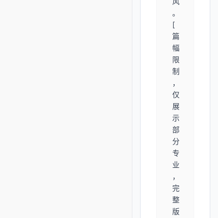
风
。
[
篇
幅
限
制
，
仅
展
示
部
分
专
业
，
完
整
版