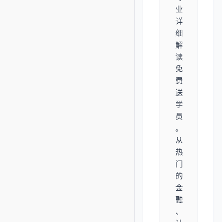
业
详
细
解
读
免
费
送
学
员
。
从
热
门
的
金
融
、