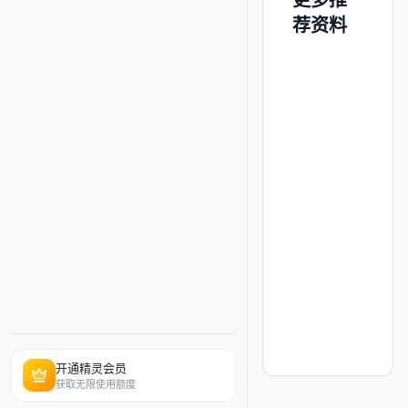
荐资料
【🌱
【📚
【⚛️
【🔍
【
⚕️
2025
物
揭
新
🧪
本
理
秘
工
农
科
组
「隐
科
学/
专
高
形
高
有
亚
全
12
大
医
业
能
金
薪
见
马
国
大
学
学/
全
预
矿」
就
求
逊
具
学
专
化
景
警
提
业
职-
中
有
科
业
工
图】
·
前
指
院
国
保
门
详
类
国
这
批
南
校
“人
研
类
细
专
家
些
上
·
专
生
资
就
解
业
最
专
岸
限
业
必
格
业
读
全
新
业
攻
时
宝
读
的
方
景
版
正
略】
放
典
100
高
向
解
专
在
送
本
校
选
析】
业
改
书”
366
择
开通精灵会员
目
写
所
指
获取无限使用额度
录
薪
南
权
资