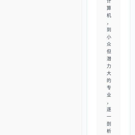
计
算
机
，
到
小
众
但
潜
力
大
的
专
业
，
逐
一
剖
析