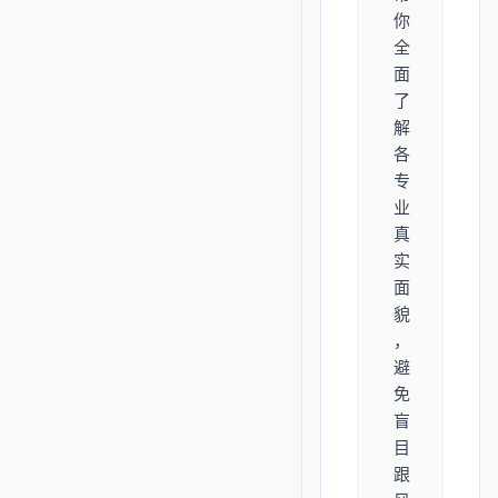
你
全
面
了
解
各
专
业
真
实
面
貌
，
避
免
盲
目
跟