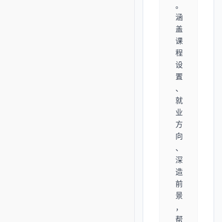
。
涵
盖
课
程
设
置
、
就
业
方
向
、
深
造
前
景
，
帮