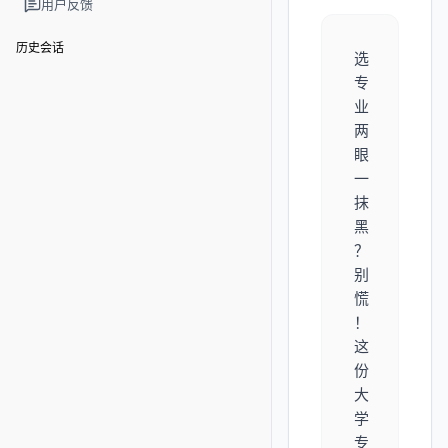
用户反馈
历史会话
选
专
业
两
眼
一
抹
黑
？
别
慌
！
这
份
大
学
专