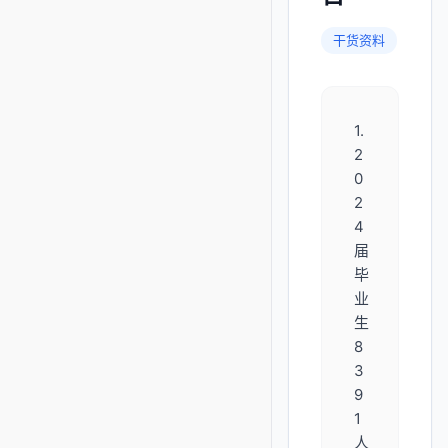
干货资料
1.
2
0
2
4
届
毕
业
生
8
3
9
1
人