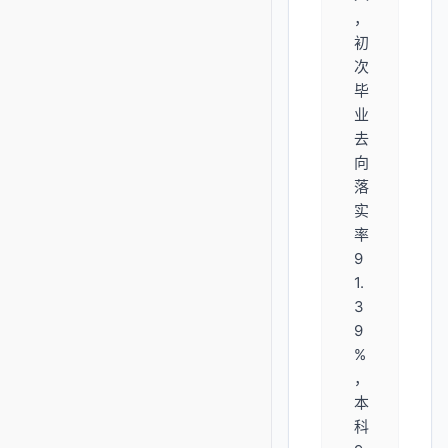
，
初
次
毕
业
去
向
落
实
率
9
1.
3
9
%
，
本
科