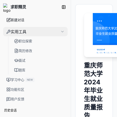
求职精灵
新建对话
实用工具
职位探索
简历修改
面试
重庆师
题库
范大学
学习中心
NEW
2024
年毕业
功能社区
生就业
用户反馈
质量报
历史会话
告