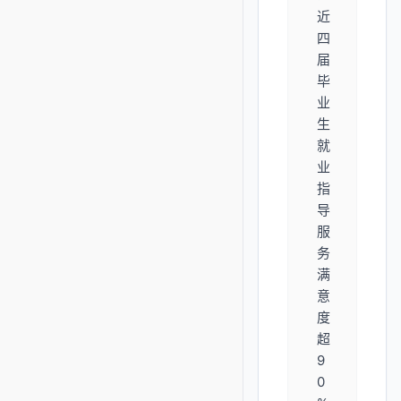
近
四
届
毕
业
生
就
业
指
导
服
务
满
意
度
超
9
0