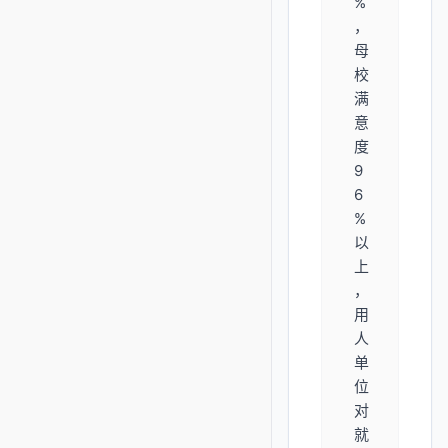
%
，
母
校
满
意
度
9
6
%
以
上
，
用
人
单
位
对
就