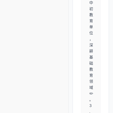
中
初
教
育
单
位
，
深
耕
基
础
教
育
领
域
✏️
。
3
.