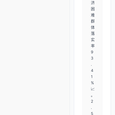
济
困
难
群
体
落
实
率
9
3
.
4
1
%
📈
。
2
.
5