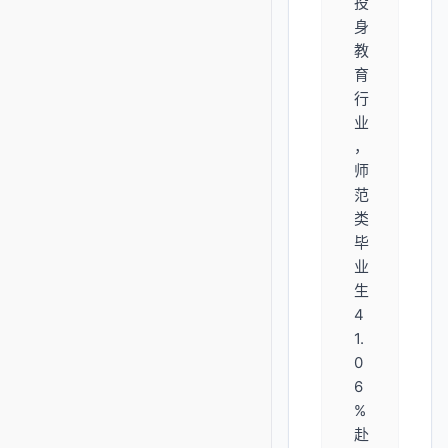
投
身
教
育
行
业
，
师
范
类
毕
业
生
4
1.
0
6
%
赴