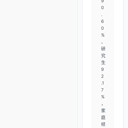
9
0
.
6
0
%
、
研
究
生
9
2
.1
7
%
，
家
庭
经