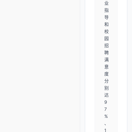
业
指
导
和
校
园
招
聘
满
意
度
分
别
达
9
7
%
、
1