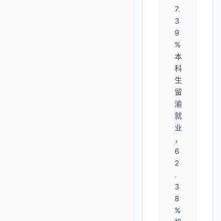
7.
3
9
%
本
科
生
留
渝
就
业
，
6
2
.
3
8
%