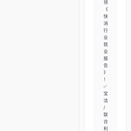
领
《
快
消
行
业
就
业
报
告
》
！
✅
宝
洁
/
联
合
利