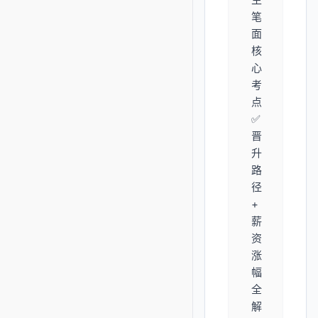
笔
面
核
心
考
点
✅
晋
升
路
径
+
薪
资
涨
幅
全
解