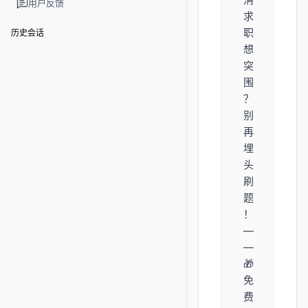
用户反馈
求
职
历史会话
想
突
围
？
别
再
埋
头
刷
题
！
—
—
🎁
免
费