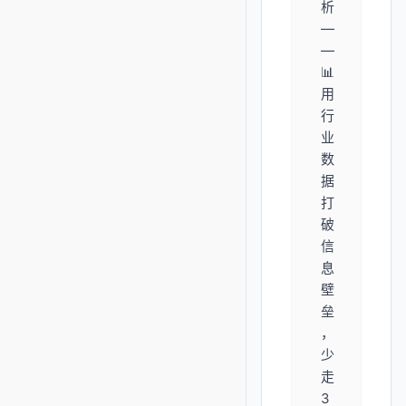
析
—
—
📊
用
行
业
数
据
打
破
信
息
壁
垒
，
少
走
3