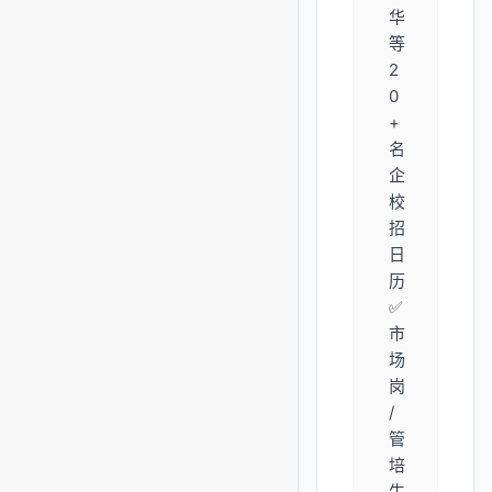
华
等
2
0
+
名
企
校
招
日
历
✅
市
场
岗
/
管
培
生