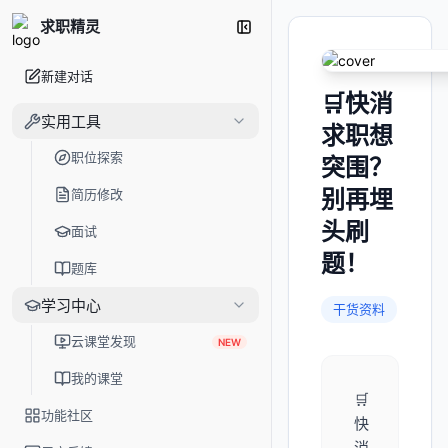
求职精灵
新建对话
🛒快消
实用工具
求职想
职位探索
突围？
别再埋
简历修改
头刷
面试
题！
题库
学习中心
干货资料
云课堂发现
NEW
我的课堂
🛒
功能社区
快
消