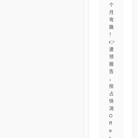
个
月
弯
路
！
👉
速
领
报
告
，
抢
占
快
消
O
ff
e
r