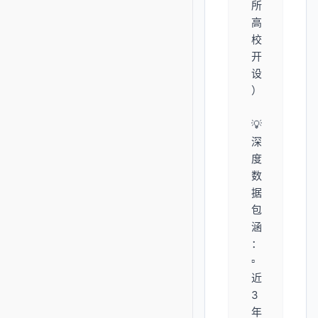
所
高
校
开
设
）
💡
深
度
数
据
包
涵
：
▫️
近
3
年