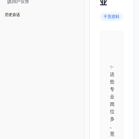
业
用户反馈
历史会话
干货资料
✨
这
些
专
业
岗
位
多
、
竞