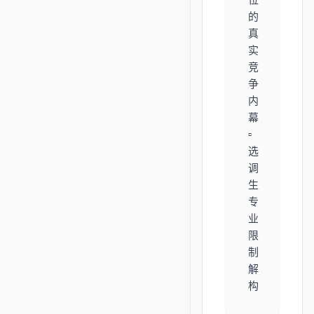
的
真
实
竞
争
内
幕
▫️
选
调
生
专
业
限
制
解
构