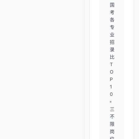
国
考
各
专
业
招
录
比
T
O
P
1
0
▫️
三
不
限
岗
位