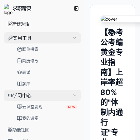
求职精灵
新建对话
【📚考
实用工具
公考编
职位探索
黄金专
业指
简历修改
南】上
面试
岸率超
题库
80%
学习中心
的"体
云课堂发现
NEW
制内通
我的课堂
行
功能社区
证"专