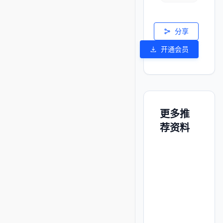
分享
开通会员
更多推
荐资料
广
贵
天
中
重
西
州
津
央
庆
大
民
医
音
师
学
族
科
乐
范
2024
大
大
学
大
同
四
西
汕
北
届
学
学
院
学
济
川
安
头
华
毕
2024
2024
2024
20
大
农
电
大
大