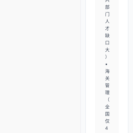
部
门
人
才
缺
口
大
）
▪️
海
关
管
理
（
全
国
仅
4