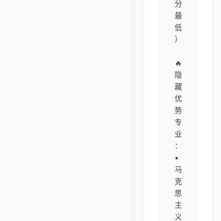
分
最
低
）
🔥
隐
藏
优
势
专
业
：
▪️
马
克
思
主
义