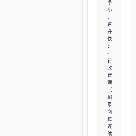
争
小
、
晋
升
快
：
✅
行
政
管
理
（
招
录
岗
位
连
续