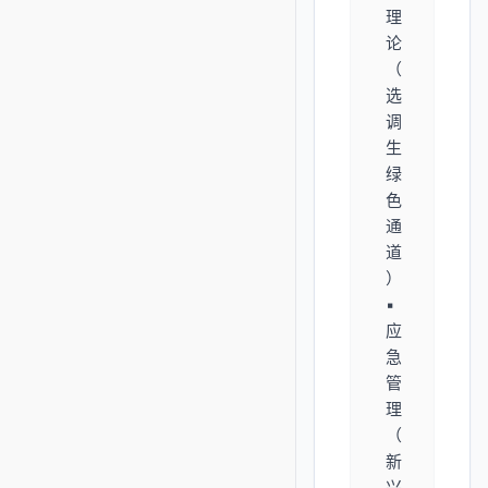
理
论
（
选
调
生
绿
色
通
道
）
▪️
应
急
管
理
（
新
兴