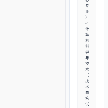
专
业
）
✅
计
算
机
科
学
与
技
术
（
技
术
岗
笔
试