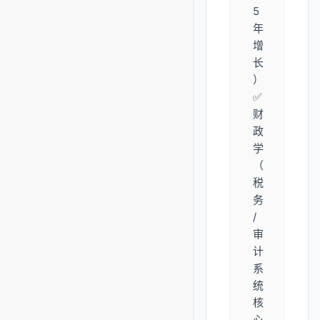
5
年
增
长
）
✅
财
政
学
（
税
务
/
审
计
系
统
核
心